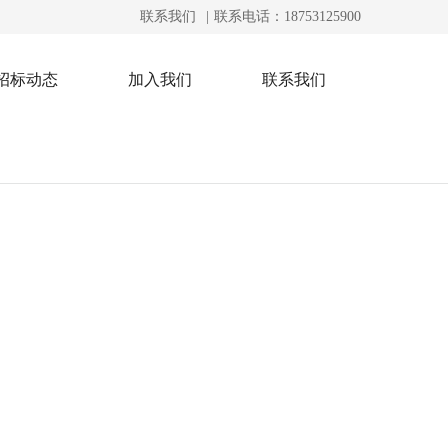
联系我们
|
联系电话：18753125900
招标动态
加入我们
联系我们