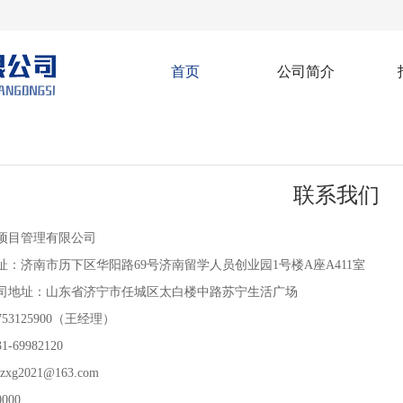
首页
公司简介
联系我们
项目管理有限公司
址：济南市历下区华阳路69号济南留学人员创业园1号楼A座A411室
司地址：山东省济宁市任城区太白楼中路苏宁生活广场
53125900（王经理）
-69982120
yzxg2021@163.com
000