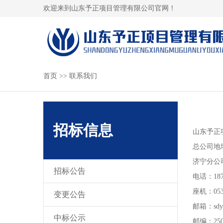
欢迎来到山东予正项目管理有限公司官网！
首页
>>
联系我们
招标信息
山东予正
总公司地
济宁分公
招标公告
电话：187
座机：0531
变更公告
邮箱：
sd
中标公示
邮编：250