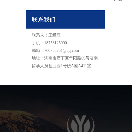
联系我们
联系人：王经理
手机：18753125900
邮箱：760788751@qq.com
地址：济南市历下区华阳路69号济南
留学人员创业园1号楼A座A411室