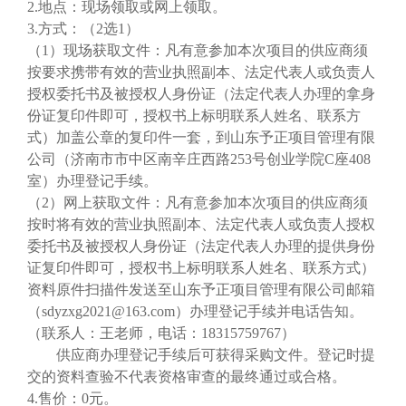
2.地点：现场领取或网上领取
。
3.方式：
（
2选1）
（
1）现场获取文件：凡有意参加本次项目的供应商须
按要求携带有效的营业执照副本、法定代表人或负责人
授权委托书及被授权人身份证（
法定代表人办理的拿身
份证复印件即可，
授权书上标明联系人姓名、联系方
式）加盖公章的复印件一套，到山东予正项目管理有限
公司（济南市市中区南辛庄西路
253号创业学院C座408
室）办理登记手续。
（
2）网上获取文件：凡有意参加本次项目的供应商须
按时将有效的营业执照副本、法定代表人或负责人授权
委托书及被授权人身份证（法定代表人
办理
的
提供
身份
证复印件即可
，
授权书上标明联系人姓名、联系方式）
资料原件扫描件发送至山东予正项目管理有限公司邮箱
（
sdyzxg2021@163.com）办理登记手续并电话告知。
（联系人：王老师，电话：18315759767）
供应商办理登记手续后可获得采购文件。登记时提
交的资料查验不代表资格审查的最终通过或合格。
4.售价：
0元
。