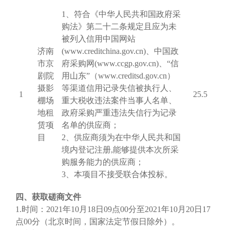
1、
符合《中华人民共和国政府采
购法》第二十二条规定且应为未
被列入信用中国网站
济南
(www.creditchina.gov.cn)、中国政
市京
府采购网(www.ccgp.gov.cn)、“信
剧院
用山东”（www.creditsd.gov.cn）
摄影
等渠道信用记录失信被执行人、
1
25.5
棚场
重大税收违法案件当事人名单、
地租
政府采购严重违法失信行为记录
赁项
名单的供应商；
目
2、供应商须为在中华人民共和国
境内登记注册,能够提供本次所采
购服务能力的供应商；
3
、本项目不接受联合体投标。
四、获取磋商文件
1.时间：
2021
年
10
月
18
日
09点00分
至
2021
年
10
月
20
日
17
点00分
（
北京时间，
国家法定节假日除外）
。