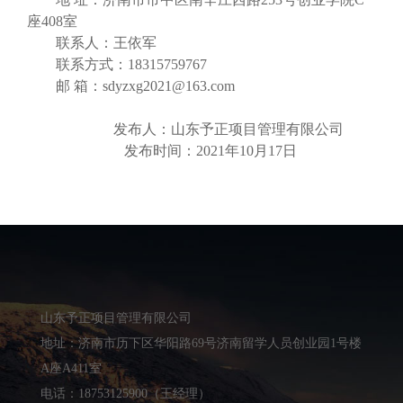
座40
8
室
联系人：
王依军
联系方式：
18315759767
邮
箱：
sdyzxg2021@163.com
发布人：
山东予正项目管理有限公司
发布时间：20
21
年
10
月
17
日
山东予正项目管理有限公司
地址：济南市历下区华阳路69号济南留学人员创业园1号楼
A座A411室
电话：18753125900（王经理）