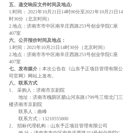
五、递交响应文件时间及地点
:
1.时间： 20
21
年
10
月
21
日
14
时
00
分
至
20
21
年
10
月
21
日
14
时
3
0分
（北京时间）
2.地点：
济南市市中区南辛庄西路
253号创业学院C座
407室
六、公开报价时间及地点：
1.时间：20
21
年
10
月
21
日
14
时
30
分（北京时间）
2
.地点：济南市市中区南辛庄西路253号创业学院C座
407室
七、发布媒介：
本次公告在《山东予正项目管理有限公
司官网》网站上发布。
八
、联系方式
1、
采购人：
济南市京剧院
地址：济南市槐荫区腊山河东路
1799号三馆北门三
楼济南市京剧院
联系人：
曲峰
联系方式：
13210555800
2、
招标代理机构：
山东予正项目管理有限公司
地
址：济南市市中区南辛庄西路
253号创业学院C