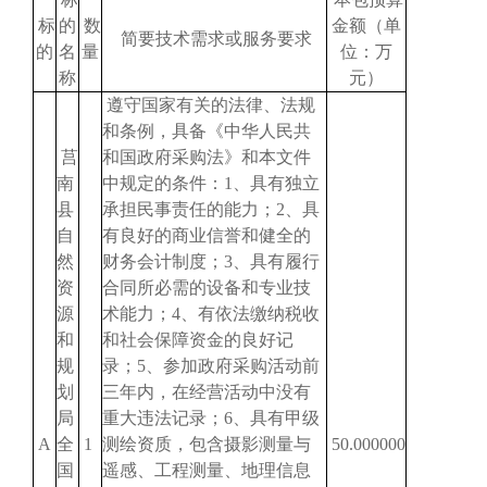
标
的
数
金额（单
简要技术需求或服务要求
的
名
量
位：万
称
元）
遵守国家有关的法律、法规
和条例，具备《中华人民共
莒
和国政府采购法》和本文件
南
中规定的条件：1、具有独立
县
承担民事责任的能力；2、具
自
有良好的商业信誉和健全的
然
财务会计制度；3、具有履行
资
合同所必需的设备和专业技
源
术能力；4、有依法缴纳税收
和
和社会保障资金的良好记
规
录；5、参加政府采购活动前
划
三年内，在经营活动中没有
局
重大违法记录；6、具有甲级
A
全
1
测绘资质，包含摄影测量与
50.000000
国
遥感、工程测量、地理信息